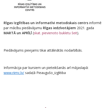
Rīgas Izglītības un informatīvi metodiskais centrs
informē
par mācību piedāvājumu
Rīgas iedzīvotājiem
2021. gada
MARTĀ un APRĪLĪ
(
skat. pievienoto bukletu šeit
).
Piedāvājums pieejams tikai attālinātās nodarbībās.
Informācija par kursiem un pieteikšanās arī mājaslapā:
www.riimc.lv/
sadaļā Pieaugušo_izglitiba