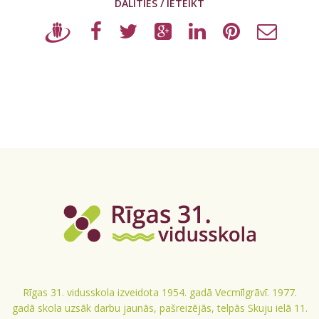
DALĪTIES / IETEIKT
Rīgas 31. vidusskola izveidota 1954. gadā Vecmīlgrāvī. 1977.
gadā skola uzsāk darbu jaunās, pašreizējās, telpās Skuju ielā 11.