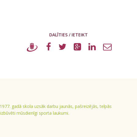
DALĪTIES / IETEIKT
 1977. gadā skola uzsāk darbu jaunās, pašreizējās, telpās
ā izbūvēti mūsdienīgi sporta laukumi.