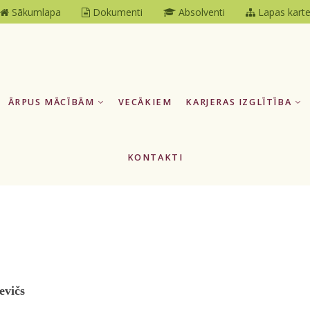
Sākumlapa
Dokumenti
Absolventi
Lapas kart
ĀRPUS MĀCĪBĀM
VECĀKIEM
KARJERAS IZGLĪTĪBA
KONTAKTI
evičs