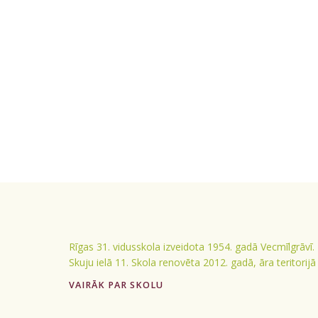
Rīgas 31. vidusskola izveidota 1954. gadā Vecmīlgrāvī.
Skuju ielā 11. Skola renovēta 2012. gadā, āra teritorij
VAIRĀK PAR SKOLU