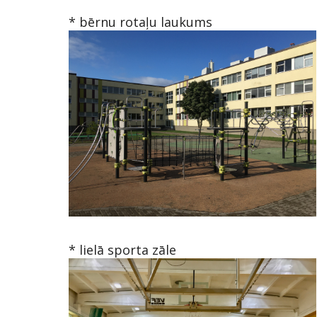
* bērnu rotaļu laukums
* lielā sporta zāle