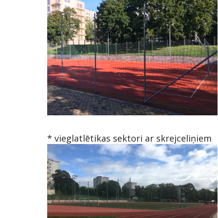
* vieglatlētikas sektori ar skrejceliņiem