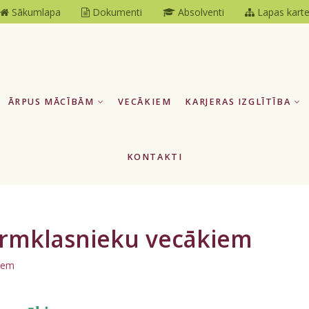
Sākumlapa
Dokumenti
Absolventi
Lapas kart
ĀRPUS MĀCĪBĀM
VECĀKIEM
KARJERAS IZGLĪTĪBA
KONTAKTI
irmklasnieku vecākiem
kiem