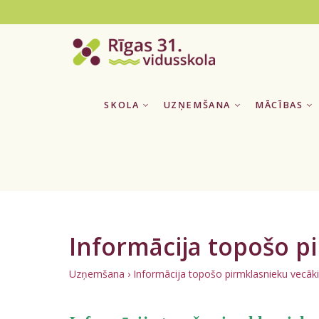
SKOLA
UZŅEMŠANA
MĀCĪBAS
Informācija topošo p
Uzņemšana
›
Informācija topošo pirmklasnieku vecā