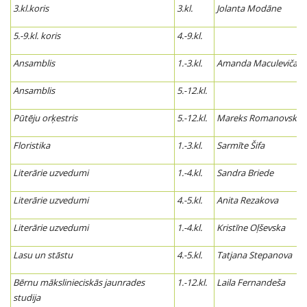
3.kl.koris
3.kl.
Jolanta Modāne
5.-9.kl. koris
4.-9.kl.
Ansamblis
1.-3.kl.
Amanda Maculeviča
Ansamblis
5.-12.kl.
Pūtēju orķestris
5.-12.kl.
Mareks Romanovskis
Floristika
1.-3.kl.
Sarmīte Šifa
Literārie uzvedumi
1.-4.kl.
Sandra Briede
Literārie uzvedumi
4.-5.kl.
Anita Rezakova
Literārie uzvedumi
1.-4.kl.
Kristīne Oļševska
Lasu un stāstu
4.-5.kl.
Tatjana Stepanova
Bērnu mākslinieciskās jaunrades
1.-12.kl.
Laila Fernandeša
studija