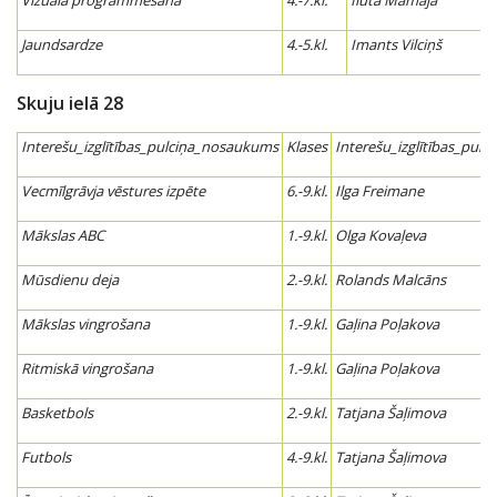
Vizuālā programmēšana
4.-7.kl.
Iluta Mamaja
Jaundsardze
4.-5.kl.
Imants Vilciņš
Skuju ielā 28
Interešu_izglītības_pulciņa_nosaukums
Klases
Interešu_izglītības_pulci
Vecmīlgrāvja vēstures izpēte
6.-9.kl.
Ilga Freimane
Mākslas ABC
1.-9.kl.
Olga Kovaļeva
Mūsdienu deja
2.-9.kl.
Rolands Malcāns
Mākslas vingrošana
1.-9.kl.
Gaļina Poļakova
Ritmiskā vingrošana
1.-9.kl.
Gaļina Poļakova
Basketbols
2.-9.kl.
Tatjana Šaļimova
Futbols
4.-9.kl.
Tatjana Šaļimova