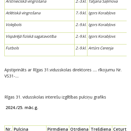
Ārstnieciskā vingrošana
2.-3.kl.
Tatjana Šaļimova
Atlētiskā vingrošana
7.-9.kl.
Igors Korabļovs
Volejbols
2.-9.kl.
Igors Korabļovs
Vispārējā fiziskā sagatavotība
2.-9.kl.
Igors Korabļovs
Futbols
2.-9.kl.
Artūrs Cereņja
Apstiprināts ar Rīgas 31.vidusskolas direktores ..... rīkojumu Nr.
VS31-....
Rīgas 31. vidusskolas interešu izglītības pulciņu grafiks
2024./25. māc.g.
Nr.
Pulciņa
Pirmdiena
Otrdiena
Trešdiena
Ceturtd