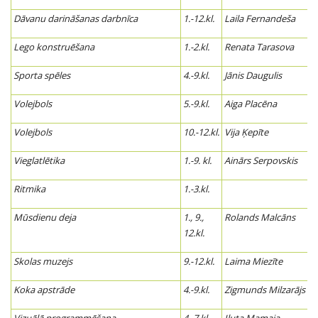
Dāvanu darināšanas darbnīca
1.-12.kl.
Laila Fernandeša
Lego konstruēšana
1.-2.kl.
Renata Tarasova
Sporta spēles
4.-9.kl.
Jānis Daugulis
Volejbols
5.-9.kl.
Aiga Placēna
Volejbols
10.-12.kl.
Vija Ķepīte
Vieglatlētika
1.-9. kl.
Ainārs Serpovskis
Ritmika
1.-3.kl.
Mūsdienu deja
1., 9.,
Rolands Malcāns
12.kl.
Skolas muzejs
9.-12.kl.
Laima Miezīte
Koka apstrāde
4.-9.kl.
Zigmunds Milzarājs