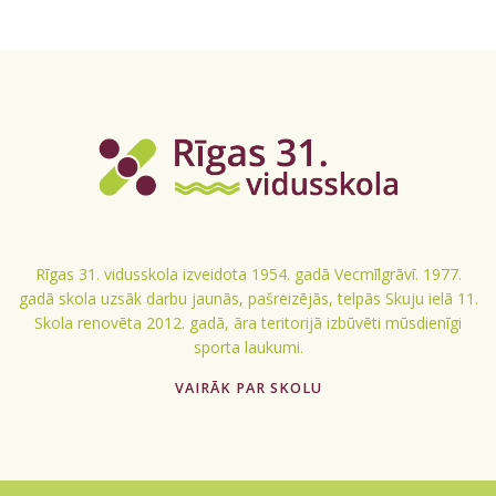
Rīgas 31. vidusskola izveidota 1954. gadā Vecmīlgrāvī. 1977.
gadā skola uzsāk darbu jaunās, pašreizējās, telpās Skuju ielā 11.
Skola renovēta 2012. gadā, āra teritorijā izbūvēti mūsdienīgi
sporta laukumi.
VAIRĀK PAR SKOLU