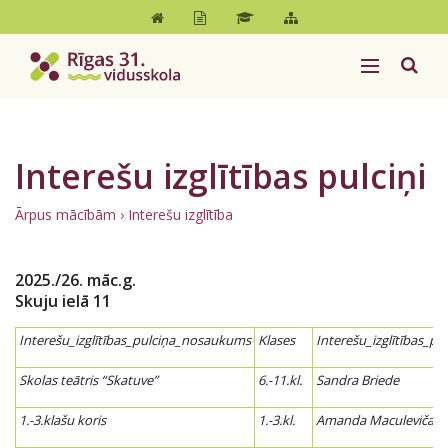
Interešu izglītības pulciņi
Ārpus mācībām
›
Interešu izglītība
2025./26. māc.g.
Skuju ielā 11
Interešu_izglītības_pulciņa_nosaukums
Klases
Interešu_izglītības_pu
Skolas teātris “Skatuve”
6.-11.kl.
Sandra Briede
1.-3.klašu koris
1.-3.kl.
Amanda Maculeviča