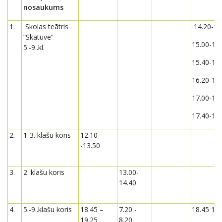
nosaukums
1.
Skolas teātris
14.20-15
“Skatuve”
15.00-15
5.-9..kl.
15.40-16
16.20-17
17.00-17
17.40-18
2.
1-3. klašu koris
12.10
-13.50
3.
2. klašu koris
13.00-
14.40
4.
5.-9..klašu koris
18.45 –
7.20 -
18.45 19.
19.25
8.20