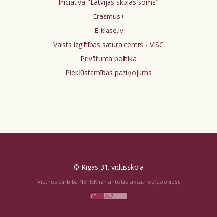
Iniciatīva "Latvijas skolas soma"
Erasmus+
E-klase.lv
Valsts izglītības satura centrs - VISC
Privātuma politika
Piekļūstamības paziņojums
© Rīgas 31. vidusskola
Vietnes darbībā NETIEK izmantotas sīkdatnes (cookies).