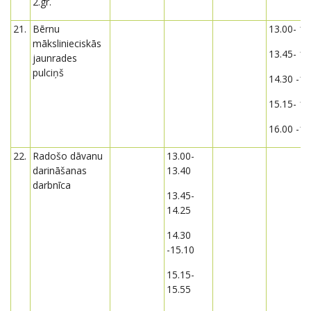
2.gr.
21.
Bērnu
13.00- 13
mākslinieciskās
13.45- 14
jaunrades
pulciņš
14.30 -15
15.15- 15
16.00 -16
22.
Radošo dāvanu
13.00-
darināšanas
13.40
darbnīca
13.45-
14.25
14.30
-15.10
15.15-
15.55