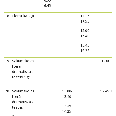
16.05-
16.45
18.
Floristika 2.gr.
14.15–
14.55
15.00-
15.40
15.45-
16.25
19.
Sākumskolas
12.00-12
literāri
dramatiskais
teātris 1.gr.
20.
Sākumskolas
13.00-
12.45-13
literāri
13.40
dramatiskais
13.45-
teātris
14.25