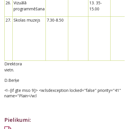
26.
Vizuālā
13. 35-
programmēšana
15.00
27.
Skolas muzejs
7.30-8.50
Direktora
vietn.
D.Berķe
<!--[if gte mso 9]>
<w:lsdexception locked="false" priority="41"
name="Plain</w:l
Pielikumi: