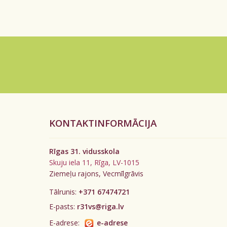
KONTAKTINFORMĀCIJA
Rīgas 31. vidusskola
Skuju iela 11, Rīga, LV-1015
Ziemeļu rajons, Vecmīlgrāvis
Tālrunis:
+371 67474721
E-pasts:
r31vs@riga.lv
E-adrese:
e-adrese