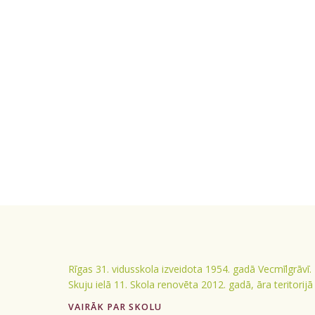
Rīgas 31. vidusskola izveidota 1954. gadā Vecmīlgrāvī.
Skuju ielā 11. Skola renovēta 2012. gadā, āra teritorij
VAIRĀK PAR SKOLU