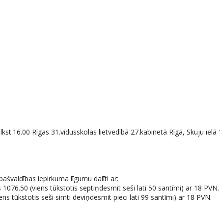
st.16.00 Rīgas 31.vidusskolas lietvedībā 27.kabinetā Rīgā, Skuju ielā
ašvaldības iepirkuma līgumu dalīti ar:
1076.50 (viens tūkstotis septiņdesmit seši lati 50 santīmi) ar 18 PVN.
s tūkstotis seši simti deviņdesmit pieci lati 99 santīmi) ar 18 PVN.