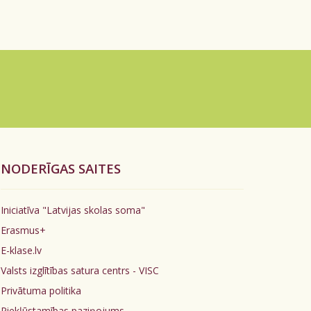
NODERĪGAS SAITES
Iniciatīva "Latvijas skolas soma"
Erasmus+
E-klase.lv
Valsts izglītības satura centrs - VISC
Privātuma politika
Piekļūstamības paziņojums