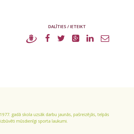
DALĪTIES / IETEIKT
 1977. gadā skola uzsāk darbu jaunās, pašreizējās, telpās
ā izbūvēti mūsdienīgi sporta laukumi.