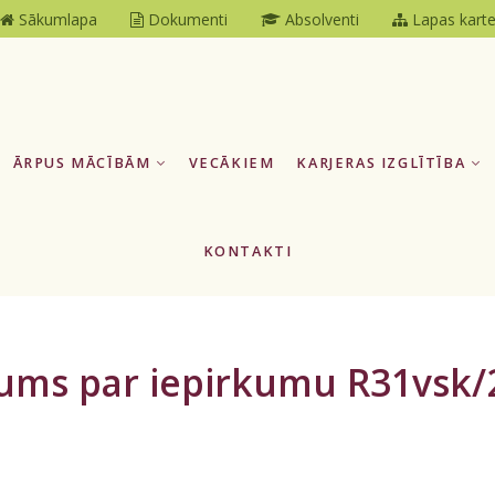
Sākumlapa
Dokumenti
Absolventi
Lapas kart
ĀRPUS MĀCĪBĀM
VECĀKIEM
KARJERAS IZGLĪTĪBA
KONTAKTI
jums par iepirkumu R31vsk/