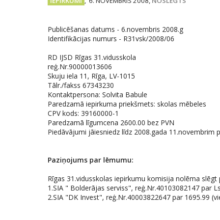
IEPIRKUMI
,
6. NOVEMBRIS 2008,
NOSLĒGTS
Publicēšanas datums - 6.novembris 2008.g
Identifikācijas numurs - R31vsk/2008/06
RD IJSD Rīgas 31.vidusskola
reģ.Nr.90000013606
Skuju iela 11, Rīga, LV-1015
Tālr./fakss 67343230
Kontaktpersona: Solvita Babule
Paredzamā iepirkuma priekšmets: skolas mēbeles
CPV kods: 39160000-1
Paredzamā līgumcena 2600.00 bez PVN
Piedāvājumi jāiesniedz līdz 2008.gada 11.novembrim plk
Paziņojums par lēmumu:
Rīgas 31.vidusskolas iepirkumu komisija nolēma slēgt p
1.SIA " Bolderājas serviss", reģ.Nr.40103082147 par Ls 
2.SIA "DK Invest", reģ.Nr.40003822647 par 1695.99 (vien