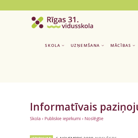
SKOLA
UZŅEMŠANA
MĀCĪBAS
Informatīvais paziņo
Skola
›
Publiskie iepirkumi
› Noslēgtie