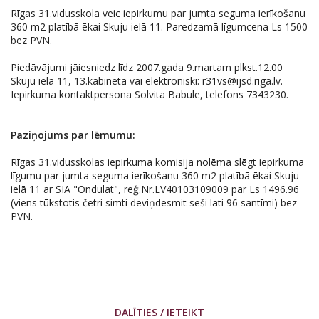
Rīgas 31.vidusskola veic iepirkumu par jumta seguma ierīkošanu
360 m2 platībā ēkai Skuju ielā 11. Paredzamā līgumcena Ls 1500
bez PVN.
Piedāvājumi jāiesniedz līdz 2007.gada 9.martam plkst.12.00
Skuju ielā 11, 13.kabinetā vai elektroniski: r31vs@ijsd.riga.lv.
Iepirkuma kontaktpersona Solvita Babule, telefons 7343230.
Paziņojums par lēmumu:
Rīgas 31.vidusskolas iepirkuma komisija nolēma slēgt iepirkuma
līgumu par jumta seguma ierīkošanu 360 m2 platībā ēkai Skuju
ielā 11 ar SIA "Ondulat", reģ.Nr.LV40103109009 par Ls 1496.96
(viens tūkstotis četri simti deviņdesmit seši lati 96 santīmi) bez
PVN.
DALĪTIES / IETEIKT