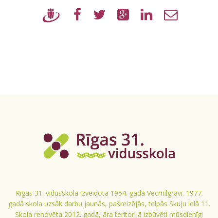
Rīgas 31. vidusskola izveidota 1954. gadā Vecmīlgrāvī. 1977.
gadā skola uzsāk darbu jaunās, pašreizējās, telpās Skuju ielā 11.
Skola renovēta 2012. gadā, āra teritorijā izbūvēti mūsdienīgi