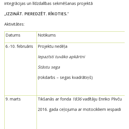
integrācijas un līdzdalības sekmēšanas projektā
„
IZZINĀT. PIEREDZĒT. RĪKOTIES.
”
Aktivitātes:
Datums
Notikums
6.-10. februāris
Projektu nedēļa
Iepazīsti tuvāko apkārtni
Stāstu sega
(rokdarbs – segas kvadrātiņš)
9. marts
Tikšanās ar fonda
1836
vadītāju Enriko Plivču
2016. gada ceļojuma ar motocikliem iespaidi