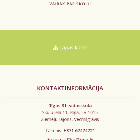
VAIRĀK PAR SKOLU
Lapas karte
KONTAKTINFORMĀCIJA
Rīgas 31. vidusskola
Skuju iela 11, Rīga, LV-1015
Ziemeļu rajons, Vecmīlgrāvis
Tālrunis:
+371 67474721
E-pasts:
r31vs@riga.lv