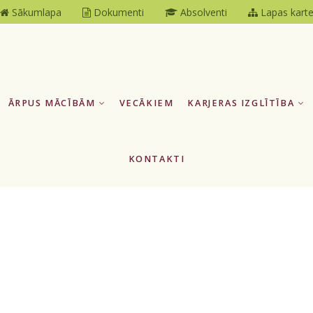
Sākumlapa
Dokumenti
Absolventi
Lapas kart
ĀRPUS MĀCĪBĀM
VECĀKIEM
KARJERAS IZGLĪTĪBA
KONTAKTI