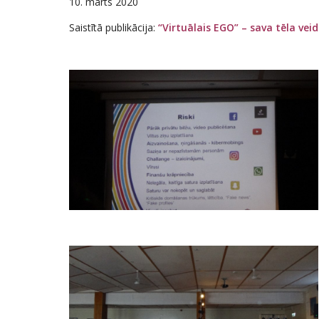
10. marts 2020
Saistītā publikācija:
“Virtuālais EGO” – sava tēla vei