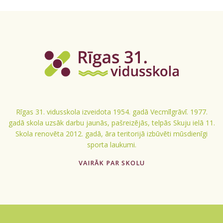
Rīgas 31. vidusskola izveidota 1954. gadā Vecmīlgrāvī. 1977.
gadā skola uzsāk darbu jaunās, pašreizējās, telpās Skuju ielā 11.
Skola renovēta 2012. gadā, āra teritorijā izbūvēti mūsdienīgi
sporta laukumi.
VAIRĀK PAR SKOLU