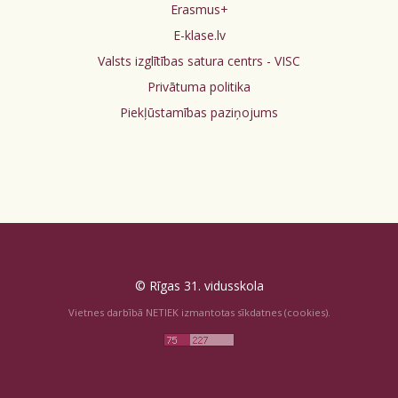
Erasmus+
E-klase.lv
Valsts izglītības satura centrs - VISC
Privātuma politika
Piekļūstamības paziņojums
© Rīgas 31. vidusskola
Vietnes darbībā NETIEK izmantotas sīkdatnes (cookies).