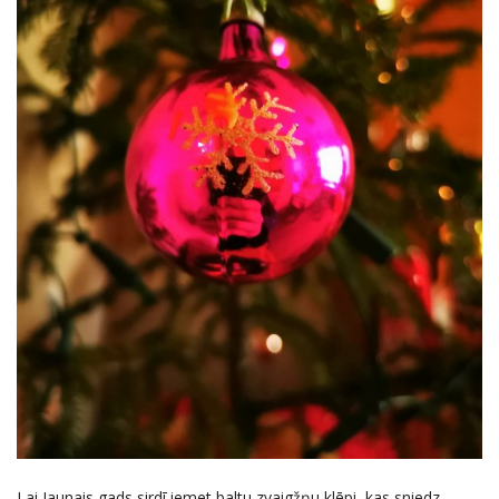
Lai Jaunais gads sirdī iemet baltu zvaigžņu klēpi, kas sniedz