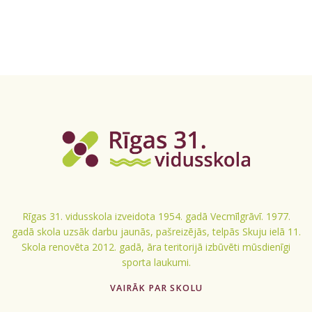
Rīgas 31. vidusskola izveidota 1954. gadā Vecmīlgrāvī. 1977.
gadā skola uzsāk darbu jaunās, pašreizējās, telpās Skuju ielā 11.
Skola renovēta 2012. gadā, āra teritorijā izbūvēti mūsdienīgi
sporta laukumi.
VAIRĀK PAR SKOLU