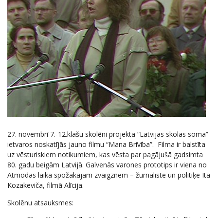
27. novembrī 7.-12.klašu skolēni projekta “Latvijas skolas soma”
ietvaros noskatījās jauno filmu “Mana Brīvība”. Filma ir balstīta
uz vēsturiskiem notikumiem, kas vēsta par pagājušā gadsimta
80. gadu beigām Latvijā. Galvenās varones prototips ir viena no
Atmodas laika spožākajām zvaigznēm – žurnāliste un politiķe Ita
Kozakeviča, filmā Alīcija.
Skolēnu atsauksmes: