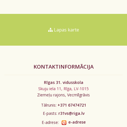
Lapas karte
KONTAKTINFORMĀCIJA
Rīgas 31. vidusskola
Skuju iela 11, Rīga, LV-1015
Ziemeļu rajons, Vecmīlgrāvis
Tālrunis:
+371 67474721
E-pasts:
r31vs@riga.lv
E-adrese:
e-adrese