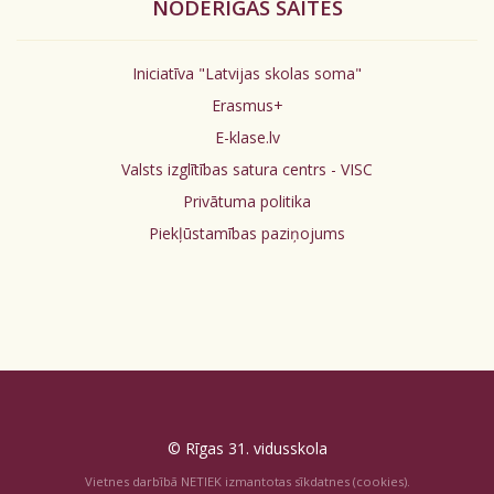
NODERĪGAS SAITES
Iniciatīva "Latvijas skolas soma"
Erasmus+
E-klase.lv
Valsts izglītības satura centrs - VISC
Privātuma politika
Piekļūstamības paziņojums
© Rīgas 31. vidusskola
Vietnes darbībā NETIEK izmantotas sīkdatnes (cookies).