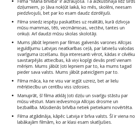
Filma “Mana brīvība” ir aizraujoša. Tā aizkustināja līdz sirds
dziļumiem, jo ļāva nokļūt laikā, ko mēs, skolēni, neesam
piedzīvojuši, bet par ko esam daudz dzirdējuši.
Filma sniedz iespēju paskatīties uz realitāti, kurā dzīvoja
mūsu mammas, tēti, vecmāmiņas, vectēvi, tantes un
onkuļi. Arī daudzi mūsu skolas skolotāji.
Mums jābūt lepniem par filmas galvenās varones Alīcijas
ieguldījumu Latvijas neatkarības ceļā, par latviešu valodas
svarīguma izcelšanu. Bija interesanti vērot, kādas ir cilvēku
savstarpējās attiecības, kā viņi kopīgi devās pretī vienam
mērķim. Mums jābūt ļoti lepniem par to, ka mums tagad
pieder sava valsts. Mums jābūt pateicīgiem par to.
Filma māca, ka ne visu var iegūt uzreiz, bet ar lielu
mērķtiecību un centību viss izdosies.
Manuprāt, šī filma atklāj ļoti dziļu un svarīgu stāstu par
mūsu vēsturi. Mani iedvesmoja Alīcijas drosme un
bezbailība. Mūsdienās brīvība netiek pietiekami novērtēta.
Filma atgādināja, kāpēc Latvija ir brīva valsts. Šī ir viena no
labākajām filmām, ko ar klasi esam skatījušies.