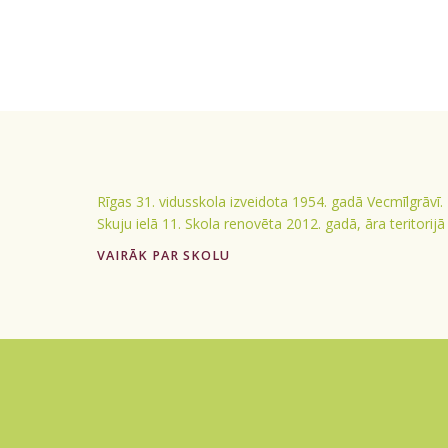
Rīgas 31. vidusskola izveidota 1954. gadā Vecmīlgrāvī.
Skuju ielā 11. Skola renovēta 2012. gadā, āra teritorij
VAIRĀK PAR SKOLU