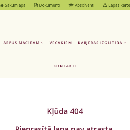
Sākumlapa
Dokumenti
Absolventi
Lapas kart
ĀRPUS MĀCĪBĀM
VECĀKIEM
KARJERAS IZGLĪTĪBA
KONTAKTI
Kļūda 404
Pieprasītā lapa nav atrasta.