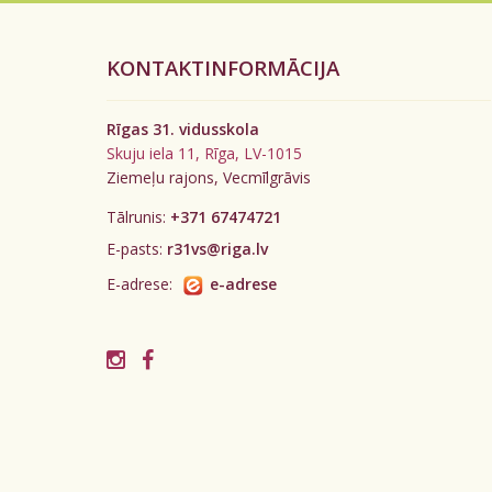
KONTAKTINFORMĀCIJA
Rīgas 31. vidusskola
Skuju iela 11, Rīga, LV-1015
Ziemeļu rajons, Vecmīlgrāvis
Tālrunis:
+371 67474721
E-pasts:
r31vs@riga.lv
E-adrese:
e-adrese